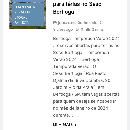
para férias no Sesc
Temporada Verão 2027
TEMPORADA
Bertioga
VERÃO NO
LITORAL
Jornalismo Sortimento
PAULISTA
3 anos ago
0
2 mins
Bertioga Temporada Verão 2024
: reservas abertas para férias no
Sesc Bertioga . Temporada
Verão 2024 – Bertioga
Temporada Verão . O
Sesc Bertioga ( Rua Pastor
Djalma da Silva Coimbra, 20 –
Jardim Rio da Praia ), em
Bertioga / SP, tem vagas abertas
para quem deseja se hospedar
no mês de janeiro de 2024
CALENDÁRIO DE
EVENTOS
durante…
SÃO PAULO
LEIA MAIS
RÉVEILLON