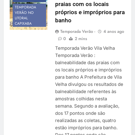
praias com os locais
Temporada Verão 2027
TEMPORADA
próprios e impróprios para
VERÃO NO
LITORAL
banho
CAPIXABA
Temporada Verão -
4 anos ago
0
2 mins
Temporada Verão Vila Velha
Temporada Verão :
balneabilidade das praias com
os locais próprios e impróprios
para banho A Prefeitura de Vila
Velha divulgou os resultados de
balneabilidade referentes às
amostras colhidas nesta
semana. Segundo a avaliação,
dos 17 pontos onde são
realizadas as coletas, quatro
estão impróprios para banho.
Dos 17 pontos onde são…