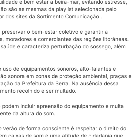
uilidade e bem estar a beira-mar, evitando estresse,
não são as mesmas da playlist selecionada pelo
tor dos sites da Sortimento Comunicação .
preservar o bem-estar coletivo e garantir a
, moradores e comerciantes das regiões litorâneas.
 saúde e caracteriza perturbação do sossego, além
o uso de equipamentos sonoros, alto-falantes e
ção sonora em zonas de proteção ambiental, praças e
zação da Prefeitura da Serra. Na ausência dessa
amento recolhido e ser multado.
e podem incluir apreensão do equipamento e multa
ente da altura do som.
o verão de forma consciente é respeitar o direito do
 sem caixas de som é uma atitude de cidadania que