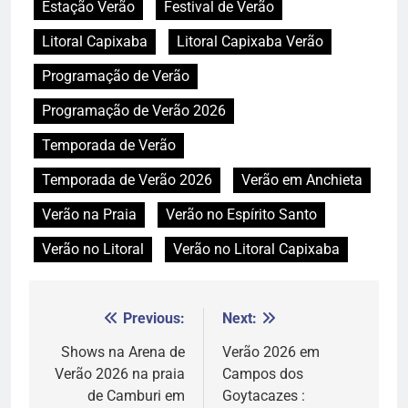
Estação Verão
Festival de Verão
Litoral Capixaba
Litoral Capixaba Verão
Programação de Verão
Programação de Verão 2026
Temporada de Verão
Temporada de Verão 2026
Verão em Anchieta
Verão na Praia
Verão no Espírito Santo
Verão no Litoral
Verão no Litoral Capixaba
Previous:
Next:
Navegação
de
Shows na Arena de
Verão 2026 em
Verão 2026 na praia
Campos dos
Post
de Camburi em
Goytacazes :