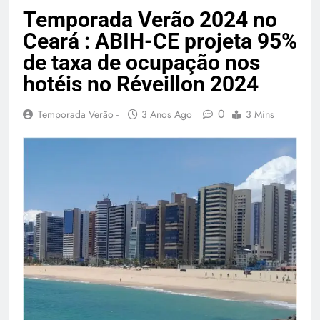
Temporada Verão 2027
Temporada Verão 2024 no
Ceará : ABIH-CE projeta 95%
de taxa de ocupação nos
hotéis no Réveillon 2024
0
Temporada Verão -
3 Anos Ago
3 Mins