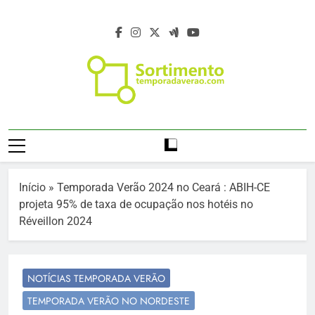
Skip
to
content
Temporada De
Temporada Verão 2027 – Temporada De
Verão 2027 –
Verão 2027 –
Https://temporadaverao.com – Férias De
Férias De Verão
Verão 2027 – Estação Verão 2027 –
Início
»
Temporada Verão 2024 no Ceará : ABIH-CE
Projeto Verão 2027 – Programação Verão
2027 – Estação
projeta 95% de taxa de ocupação nos hotéis no
2027 – Turismo Verão 2027 – Sortimento
Réveillon 2024
Verão 2027
Eventos Verão 2027 – Agenda Verão 2027
– Temporada De Verão – Férias De Verão
– Viagem E Turismo No Verão –
NOTÍCIAS TEMPORADA VERÃO
Programação De Verão – Viagem E
TEMPORADA VERÃO NO NORDESTE
Destinos No Verão – Destinos Da