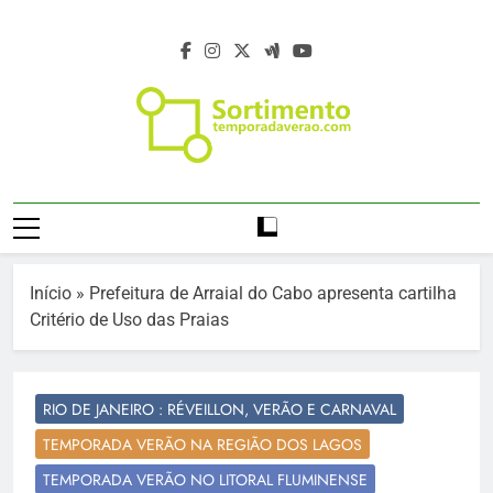
Skip
to
content
Temporada De
Temporada Verão 2027 – Temporada De
Verão 2027 –
Verão 2027 –
Https://temporadaverao.com – Férias De
Férias De Verão
Verão 2027 – Estação Verão 2027 –
Início
»
Prefeitura de Arraial do Cabo apresenta cartilha
Projeto Verão 2027 – Programação Verão
2027 – Estação
Critério de Uso das Praias
2027 – Turismo Verão 2027 – Sortimento
Verão 2027
Eventos Verão 2027 – Agenda Verão 2027
– Temporada De Verão – Férias De Verão
RIO DE JANEIRO : RÉVEILLON, VERÃO E CARNAVAL
– Viagem E Turismo No Verão –
TEMPORADA VERÃO NA REGIÃO DOS LAGOS
Programação De Verão – Viagem E
Destinos No Verão – Destinos Da
TEMPORADA VERÃO NO LITORAL FLUMINENSE