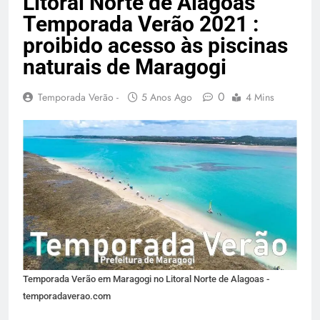
Litoral Norte de Alagoas
Temporada Verão 2027
Temporada Verão 2021 :
proibido acesso às piscinas
naturais de Maragogi
0
Temporada Verão -
5 Anos Ago
4 Mins
Temporada Verão em Maragogi no Litoral Norte de Alagoas -
temporadaverao.com