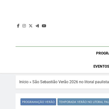
Skip
to
content
PROGR
EVENTOS
Início
»
São Sebastião Verão 2026 no litoral paulist
PROGRAMAÇÃO VERÃO
TEMPORADA VERÃO NO LITORAL PAU