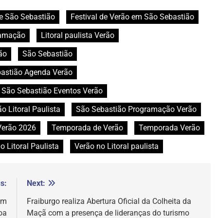
de São Sebastião
Festival de Verão em São Sebastião
ramação
Litoral paulista Verão
ão
São Sebastião
astião Agenda Verão
São Sebastião Eventos Verão
o Litoral Paulista
São Sebastião Programação Verão
Verão 2026
Temporada de Verão
Temporada Verão
o Litoral Paulista
Verão no Litoral paulista
s:
Next:
em
Fraiburgo realiza Abertura Oficial da Colheita da
oa
Maçã com a presença de lideranças do turismo