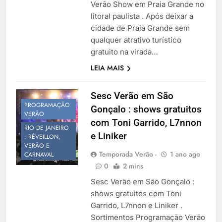
Verão Show em Praia Grande no
litoral paulista . Após deixar a
cidade de Praia Grande sem
qualquer atrativo turístico
gratuito na virada…
LEIA MAIS
Sesc Verão em São
PROGRAMAÇÃO
Gonçalo : shows gratuitos
VERÃO
com Toni Garrido, L7nnon
RIO DE JANEIRO
e Liniker
: RÉVEILLON,
VERÃO E
Temporada Verão -
1 ano ago
CARNAVAL
0
2 mins
Sesc Verão em São Gonçalo :
shows gratuitos com Toni
Garrido, L7nnon e Liniker .
Sortimentos Programação Verão