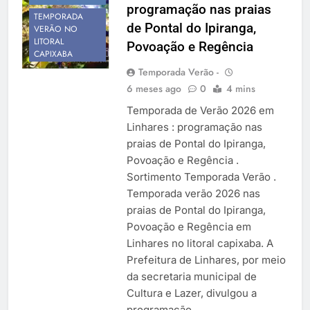
programação nas praias
Temporada Verão 2027
TEMPORADA
de Pontal do Ipiranga,
VERÃO NO
LITORAL
Povoação e Regência
CAPIXABA
Temporada Verão -
6 meses ago
0
4 mins
Temporada de Verão 2026 em
Linhares : programação nas
praias de Pontal do Ipiranga,
Povoação e Regência .
Sortimento Temporada Verão .
Temporada verão 2026 nas
praias de Pontal do Ipiranga,
Povoação e Regência em
Linhares no litoral capixaba. A
Prefeitura de Linhares, por meio
da secretaria municipal de
Cultura e Lazer, divulgou a
programação…