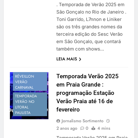
. Temporada de Verão 2025 em
São Gonçalo no Rio de Janeiro .
Toni Garrido, L7nnon e Liniker
são os três grandes nomes da
terceira edição do Sesc Verão
em São Gonçalo, que contará
também com shows…
PROGRAMAÇÃO
LEIA MAIS
VERÃO
SÃO PAULO
Temporada Verão 2025
RÉVEILLON
VERÃO
em Praia Grande :
CARNAVAL
programação Estação
TEMPORADA
Verão Praia até 16 de
VERÃO NO
LITORAL
fevereiro
PAULISTA
Jornalismo Sortimento
2 anos ago
0
4 mins
Temporada Verão 2025 em Praia