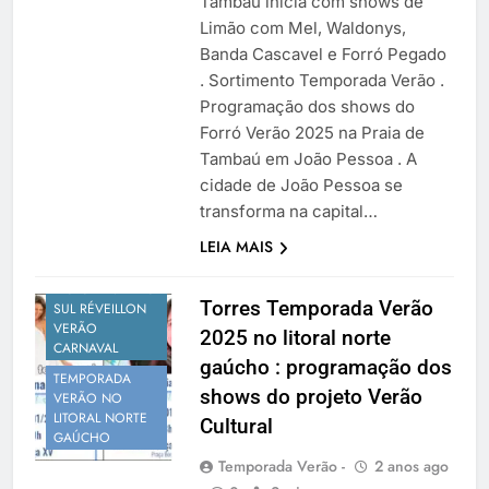
Tambaú inicia com shows de
Limão com Mel, Waldonys,
Banda Cascavel e Forró Pegado
. Sortimento Temporada Verão .
Programação dos shows do
Forró Verão 2025 na Praia de
Tambaú em João Pessoa . A
cidade de João Pessoa se
transforma na capital…
PROGRAMAÇÃO
LEIA MAIS
VERÃO
RIO GRANDE DO
Torres Temporada Verão
SUL RÉVEILLON
VERÃO
2025 no litoral norte
CARNAVAL
gaúcho : programação dos
TEMPORADA
shows do projeto Verão
VERÃO NO
LITORAL NORTE
Cultural
GAÚCHO
Temporada Verão -
2 anos ago