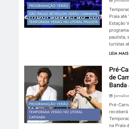
Jornalis
PROGRAMAÇÃO VERÃO
Temporad
SÃO PAULO RÉVEILLON VERÃO CARNAVAL
Praia até
TEMPORADA VERÃO NO LITORAL PAULISTA
Estação V
programaç
paulista,
turistas 
LEIA MAIS
Pré-Ca
de Cam
Banda
Jornalis
PROGRAMAÇÃO VERÃO
Pré-Carna
receberá 
TEMPORADA VERÃO NO LITORAL
CAPIXABA
Temporada
na Praia 