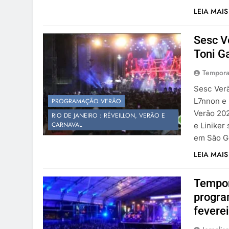
LEIA MAIS
Sesc V
Toni Ga
Tempora
Sesc Verã
L7nnon e 
PROGRAMAÇÃO VERÃO
Verão 202
RIO DE JANEIRO : RÉVEILLON, VERÃO E
CARNAVAL
e Liniker
em São G
LEIA MAIS
Tempor
progra
fevere