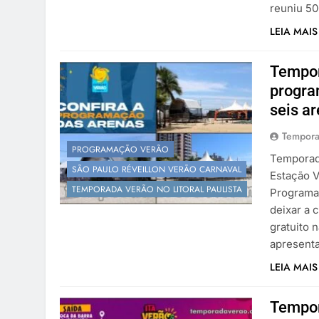
reuniu 5
LEIA MAIS
Tempor
progra
seis a
Tempora
PROGRAMAÇÃO VERÃO
Temporada
SÃO PAULO RÉVEILLON VERÃO CARNAVAL
Estação V
TEMPORADA VERÃO NO LITORAL PAULISTA
Programaç
deixar a 
gratuito 
apresent
LEIA MAIS
Tempor