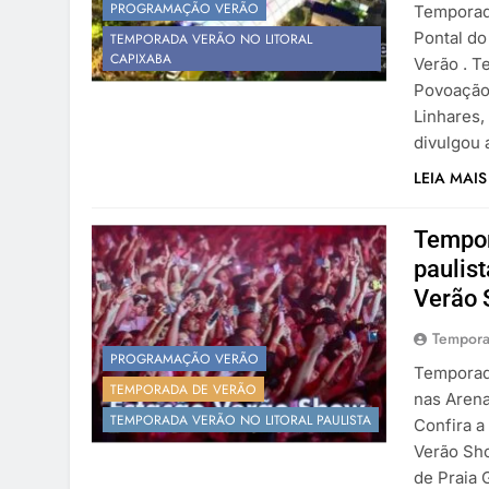
PROGRAMAÇÃO VERÃO
Temporad
Pontal do
TEMPORADA VERÃO NO LITORAL
CAPIXABA
Verão . T
Povoação 
Linhares,
divulgou
LEIA MAIS
Tempor
paulis
Verão
Tempora
PROGRAMAÇÃO VERÃO
Temporada
TEMPORADA DE VERÃO
nas Arena
TEMPORADA VERÃO NO LITORAL PAULISTA
Confira a
Verão Sho
de Praia 