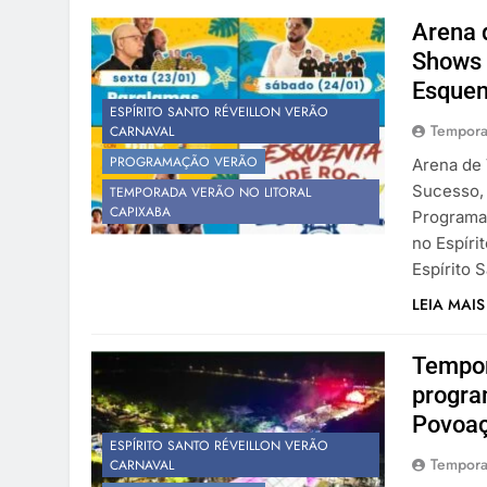
Arena 
Shows 
Esquen
ESPÍRITO SANTO RÉVEILLON VERÃO
Tempora
CARNAVAL
PROGRAMAÇÃO VERÃO
Arena de 
Sucesso, 
TEMPORADA VERÃO NO LITORAL
CAPIXABA
Programaç
no Espíri
Espírito 
LEIA MAIS
Tempor
progra
Povoaç
ESPÍRITO SANTO RÉVEILLON VERÃO
Tempora
CARNAVAL