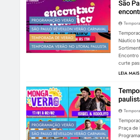
São Pa
encont
PROGRAMAÇÃO VERÃO
Tempora
SÃO PAULO RÉVEILLON VERÃO CARNAVAL
Temporada
TEMPORADA DE VERÃO
Náutico t
TEMPORADA VERÃO NO LITORAL PAULISTA
Sortimen
Encontro 
curte pas
LEIA MAIS
Tempor
paulis
Tempora
Temporada
PROGRAMAÇÃO VERÃO
Praça de
SÃO PAULO RÉVEILLON VERÃO CARNAVAL
Programaç