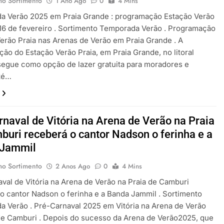
mo Sortimento
1 Ano Ago
0
4 Mins
a Verão 2025 em Praia Grande : programação Estação Verão
 16 de fevereiro . Sortimento Temporada Verão . Programação
erão Praia nas Arenas de Verão em Praia Grande . A
ão do Estação Verão Praia, em Praia Grande, no litoral
 segue como opção de lazer gratuita para moradores e
até…
rnaval de Vitória na Arena de Verão na Praia
buri receberá o cantor Nadson o ferinha e a
 Jammil
mo Sortimento
2 Anos Ago
0
4 Mins
val de Vitória na Arena de Verão na Praia de Camburi
o cantor Nadson o ferinha e a Banda Jammil . Sortimento
 Verão . Pré-Carnaval 2025 em Vitória na Arena de Verão
de Camburi . Depois do sucesso da Arena de Verão2025, que