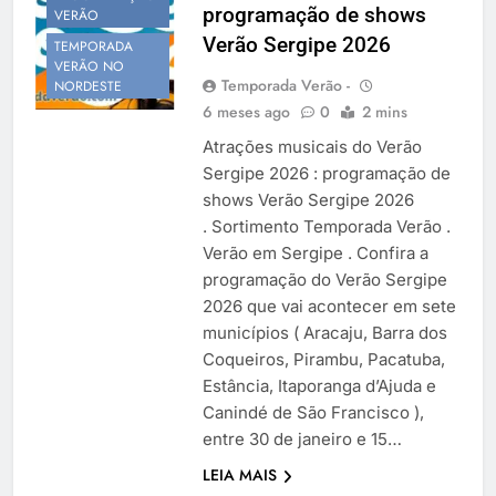
programação de shows
Temporada Verão 2027
VERÃO
Verão Sergipe 2026
TEMPORADA
VERÃO NO
Temporada Verão -
NORDESTE
6 meses ago
0
2 mins
Atrações musicais do Verão
Sergipe 2026 : programação de
shows Verão Sergipe 2026
. Sortimento Temporada Verão .
Verão em Sergipe . Confira a
programação do Verão Sergipe
2026 que vai acontecer em sete
municípios ( Aracaju, Barra dos
Coqueiros, Pirambu, Pacatuba,
Estância, Itaporanga d’Ajuda e
Canindé de São Francisco ),
entre 30 de janeiro e 15…
LEIA MAIS
NORDESTE