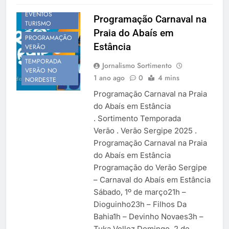
NOTÍCIAS
EVENTOS
Programação Carnaval na
TURISMO
Praia do Abaís em
PROGRAMAÇÃO
Estância
VERÃO
TEMPORADA
Jornalismo Sortimento
VERÃO NO
1 ano ago
0
4 mins
NORDESTE
Programação Carnaval na Praia
do Abaís em Estância
. Sortimento Temporada
Verão . Verão Sergipe 2025 .
Programação Carnaval na Praia
do Abaís em Estância
Programação do Verão Sergipe
– Carnaval do Abaís em Estância
Sábado, 1º de março21h –
Dioguinho23h – Filhos Da
Bahia1h – Devinho Novaes3h –
Tuka Velloz Domingo, 2 de