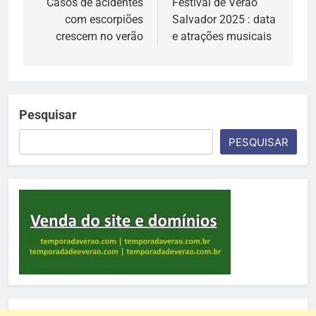
de
Casos de acidentes
Festival de Verão
com escorpiões
Salvador 2025 : data
Post
crescem no verão
e atrações musicais
Pesquisar
PESQUISAR