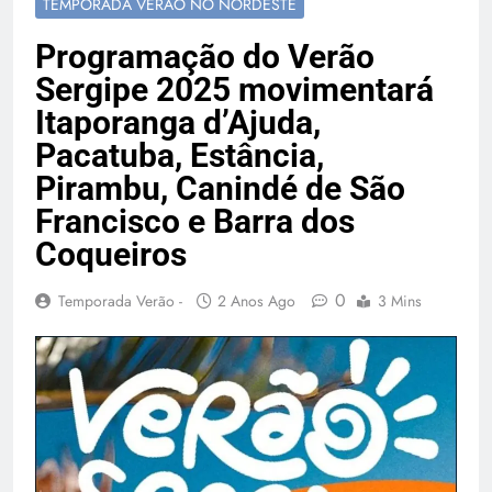
TEMPORADA VERÃO NO NORDESTE
Temporada Verão 2027
Programação do Verão
Sergipe 2025 movimentará
Itaporanga d’Ajuda,
Pacatuba, Estância,
Pirambu, Canindé de São
Francisco e Barra dos
Coqueiros
0
Temporada Verão -
2 Anos Ago
3 Mins