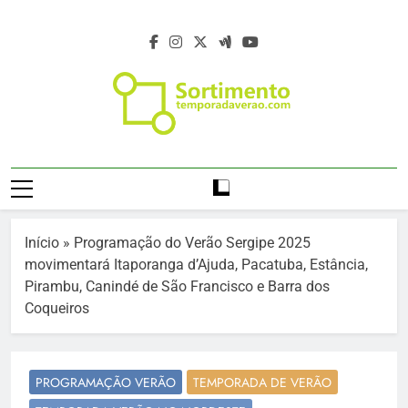
Skip
to
content
Temporada De
Temporada Verão 2027 – Temporada De
Verão 2027 –
Verão 2027 –
Https://temporadaverao.com – Férias De
Férias De Verão
Verão 2027 – Estação Verão 2027 –
Início
»
Programação do Verão Sergipe 2025
Projeto Verão 2027 – Programação Verão
2027 – Estação
movimentará Itaporanga d’Ajuda, Pacatuba, Estância,
2027 – Turismo Verão 2027 – Sortimento
Pirambu, Canindé de São Francisco e Barra dos
Verão 2027
Eventos Verão 2027 – Agenda Verão 2027
Coqueiros
– Temporada De Verão – Férias De Verão
– Viagem E Turismo No Verão –
Programação De Verão – Viagem E
PROGRAMAÇÃO VERÃO
TEMPORADA DE VERÃO
Destinos No Verão – Destinos Da