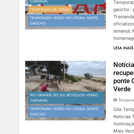
CARNAVAL
Temporada
gaúcho : 
TEMPORADA DE VERÃO
Tramandaí
TEMPORADA VERÃO NO LITORAL NORTE
GAÚCHO
oficializ
Iemanjá. 
homenage
LEIA MAIS
Notícia
recupe
ponte 
Verde
RIO GRANDE DO SUL RÉVEILLON VERÃO
Tempora
CARNAVAL
TEMPORADA VERÃO NO LITORAL NORTE
Site Temp
GAÚCHO
Notícias 
iluminaçã
Mais Verd