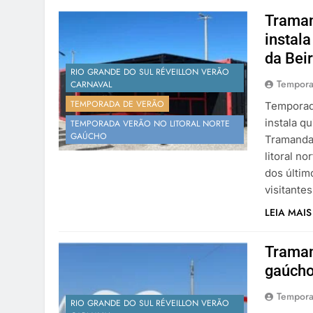
Traman
instala
da Bei
RIO GRANDE DO SUL RÉVEILLON VERÃO
Tempora
CARNAVAL
TEMPORADA DE VERÃO
Temporad
instala q
TEMPORADA VERÃO NO LITORAL NORTE
GAÚCHO
Tramanda
litoral n
dos últim
visitante
LEIA MAIS
Traman
gaúcho
Tempora
RIO GRANDE DO SUL RÉVEILLON VERÃO