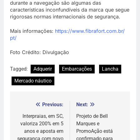
durante a navegação são algumas das
características inconfundíveis da marca que segue
rigorosas normas internacionais de segurança.
Mais informações:
https://www.fibrafort.com.br/
pt/
Foto Crédito: Divulgação
Tagged:
Adquerir
Embarcações
Lancha
Mercado náutico
Previous:
Next:
Navegação
de
Interpraias, em SC,
Projeto de Bell
valoriza 200% em 5
Marques e
Post
anos e aposta em
PromoAção está
segurança com novo
confirmado para