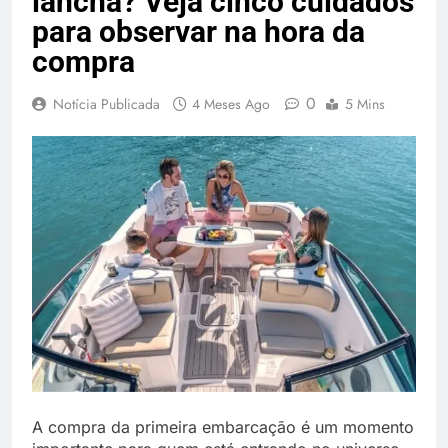
lancha? Veja cinco cuidados
Temporada Verão 2027
para observar na hora da
compra
0
Notícia Publicada
4 Meses Ago
5 Mins
A compra da primeira embarcação é um momento