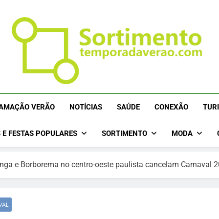
Temporada De Verão
Temporada Verão 2027 – Temporada De Verão 2027 – Htt
AMAÇÃO VERÃO
NOTÍCIAS
SAÚDE
CONEXÃO
TUR
Estação Verão 2027 – Projeto Verão 2027 – Programaç
Verão 2027 – Est
Eventos Verão 2027 – Agenda Verão 2027 – Temporada D
 E FESTAS POPULARES
SORTIMENTO
MODA
Verão – Programação De Verão – Viagem E Destinos
bitinga e Borborema no centro-oeste paulista cancelam Carnaval 
VAL